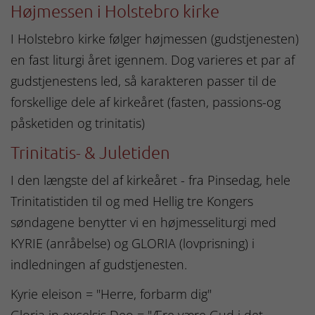
Højmessen i Holstebro kirke
I Holstebro kirke følger højmessen (gudstjenesten)
en fast liturgi året igennem. Dog varieres et par af
gudstjenestens led, så karakteren passer til de
forskellige dele af kirkeåret (fasten, passions-og
påsketiden og trinitatis)
Trinitatis- & Juletiden
I den længste del af kirkeåret - fra Pinsedag, hele
Trinitatistiden til og med Hellig tre Kongers
søndagene benytter vi en højmesseliturgi med
KYRIE (anråbelse) og GLORIA (lovprisning) i
indledningen af gudstjenesten.
Kyrie eleison = "Herre, forbarm dig"
Gloria in excelsis Deo = "Ære være Gud i det