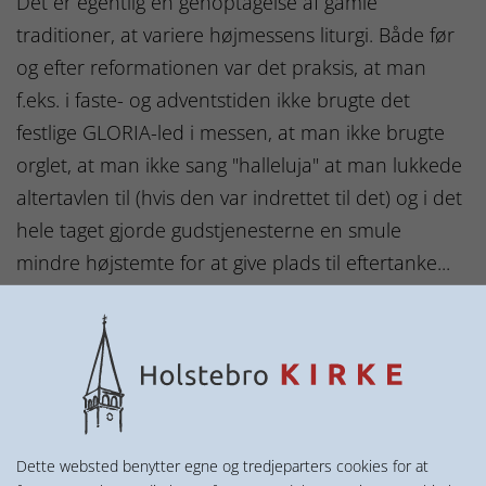
Det er egentlig en genoptagelse af gamle
traditioner, at variere højmessens liturgi. Både før
og efter reformationen var det praksis, at man
f.eks. i faste- og adventstiden ikke brugte det
festlige GLORIA-led i messen, at man ikke brugte
orglet, at man ikke sang "halleluja" at man lukkede
altertavlen til (hvis den var indrettet til det) og i det
hele taget gjorde gudstjenesterne en smule
mindre højstemte for at give plads til eftertanke...
Alt dette var fastlagt i datidens traditioner. Siden
faldt denne praksis bort og der var ikke rigtigt
nogle ydre ting (udover f.eks. farven på
messehagelen eller valg af musik) der var med til at
tegne dagens eller den kirkelige årstids særlige
karakter.
Dette websted benytter egne og tredjeparters cookies for at