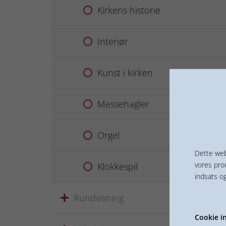
Kirkens historie
Interiør
Kunst i kirken
Messehagler
Orgel
Dette web
vores pro
Klokkespil
indsats o
Rundvisning
Cookie in