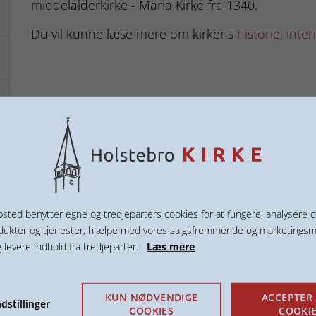
middelalderkirke - Maria Kirke fra 1340.
Du vil kunne læse mere om kirkens
historie
,
inter
sted benytter egne og tredjeparters cookies for at fungere, analysere d
dukter og tjenester, hjælpe med vores salgsfremmende og marketings
g levere indhold fra tredjeparter.
Læs mere
KUN NØDVENDIGE
ACCEPTER 
dstillinger
COOKIES
COOKI