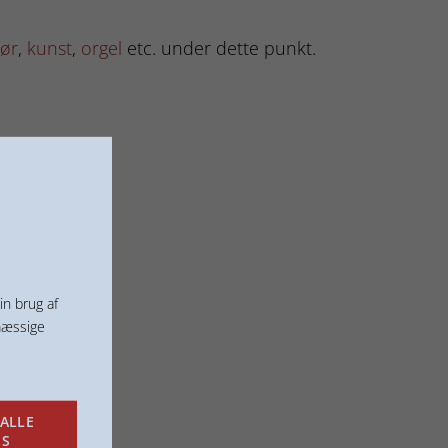
iør
,
kunst
,
orgel
etc. under dette punkt.
in brug af
mæssige
ALLE
ES