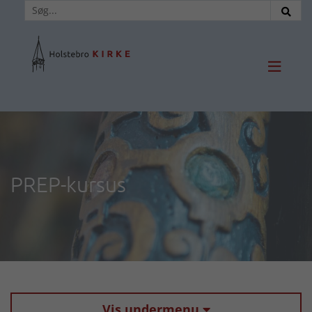

PREP-kursus
Vis undermenu
