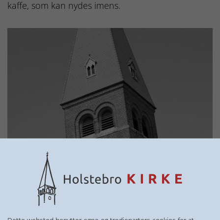
kaffe, som kan nydes imens.
KONTAKT
KIRKEKONTORET