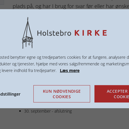
plads på, og har I brug for svar før eller har ønsker
tilgodeser altid, at man kan følges med dem, man
Hvornår
Efterårshold 2026 - Onsdag formidda
OBS: Der lukket for tilmelding til opstart den 19.
sted benytter egne og tredjeparters cookies for at fungere, analysere d
til oktober.
dukter og tjenester, hjælpe med vores salgsfremmende og marketings
g levere indhold fra tredjeparter.
Læs mere
19. august - opstart
26. august
2. september
9. september
KUN NØDVENDIGE
ACCEPTER 
dstillinger
COOKIES
COOKI
16. september
23. september
30. september - afslutning