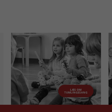
LÆS OM
TUMLINGESANG