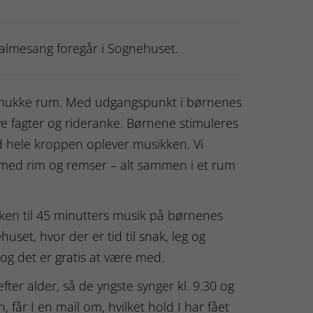
salmesang foregår i Sognehuset.
 smukke rum. Med udgangspunkt i børnenes
ve fagter og rideranke. Børnene stimuleres
 hele kroppen oplever musikken. Vi
r med rim og remser – alt sammen i et rum
irken til 45 minutters musik på børnenes
uset, hvor der er tid til snak, leg og
og det er gratis at være med.
fter alder, så de yngste synger kl. 9.30 og
, får I en mail om, hvilket hold I har fået