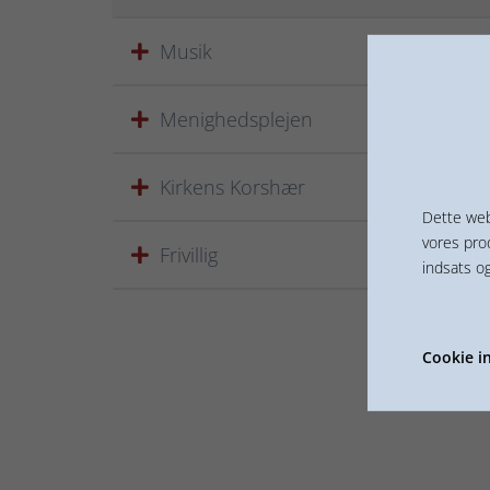
Musik
Menighedsplejen
Kirkens Korshær
Dette web
vores pro
Frivillig
indsats o
Cookie in