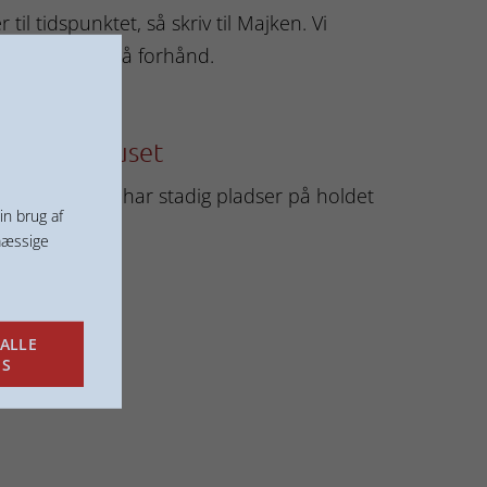
 til tidspunktet, så skriv til Majken. Vi
 evt. kender på forhånd.
g i Sognehuset
 august, men vi har stadig pladser på holdet
in brug af
mæssige
ALLE
ES