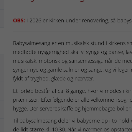
OBS:
I 2026 er Kirken under renovering, så baby
Babysalmesang er en musikalsk stund i kirkens
medfødte nysgerrighed skal vi synge og danse, la
musikalsk, motorisk og sansemæssigt, når de med
synger nye og gamle salmer og sange, og vi lege
fyldt af tryghed, glæde og nærvær.
Et forløb består af ca. 8 gange, hvor vi mødes i k
præmisser. Efterfølgende er alle velkomne i sogneh
hygge. Der serveres kaffe og hjemmebagte boller 
Til babysalmesang deler vi babyerne op i to hold e
de lidt større kl. 10.30. Når vi nærmer os opstarten